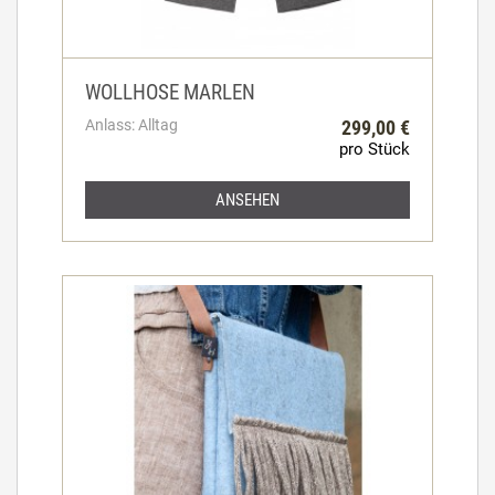
WOLLHOSE MARLEN
Anlass: Alltag
299,00 €
pro Stück
ANSEHEN