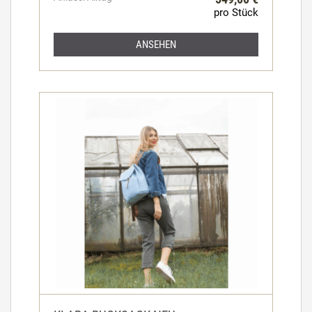
pro Stück
ANSEHEN