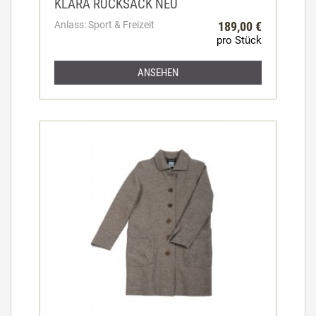
KLARA RUCKSACK NEU
Anlass: Sport & Freizeit
189,00 €
pro Stück
ANSEHEN