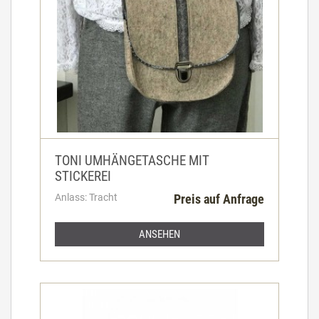
TONI UMHÄNGETASCHE MIT
STICKEREI
Anlass: Tracht
Preis auf Anfrage
ANSEHEN