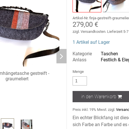
Artikel-Nr. finja-gestreift-graumelie
279,00 €
zzgl. Versandkosten. Lieferzeit 5-
1 Artikel auf Lager
Kategorie
Taschen
Anlass
Festlich & El
Menge
mhängetasche gestreift -
graumeliert
in den Warenkorb
Finja
Preis inkl. 19% Mwst. zzgl.
Versand
Ein echter Blickfang ist die
sich Farbe an Farbe und es