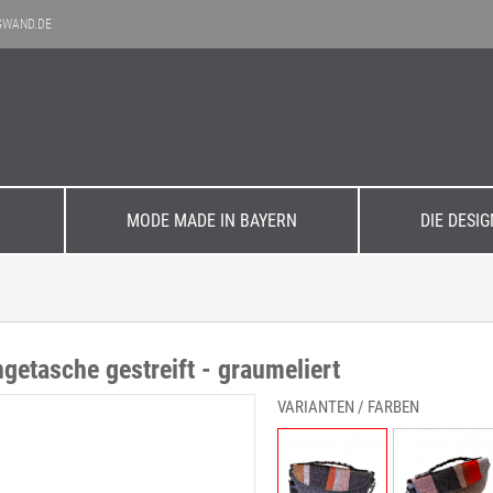
GWAND.DE
MODE MADE IN BAYERN
DIE DESI
Elegant
Einzelstücke
Büro & Business
Filzpflege
n
getasche gestreift - graumeliert
zeit
Aktuelle Kollektion
VARIANTEN / FARBEN
Accessoires