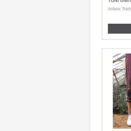
TONI UM
Anlass: Trac