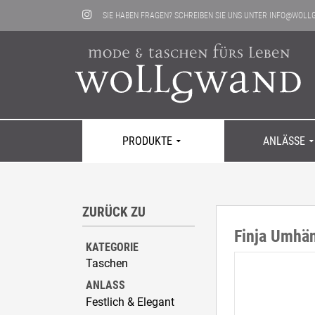
SIE HABEN FRAGEN? SCHREIBEN SIE UNS UNTER
INFO@WOLL
PRODUKTE
ANLÄSSE
ZURÜCK ZU
Taschen
Alltag
Kontakt
Hosen
Festlich & 
Neuigkeite
Finja Umhän
Mäntel
Tracht
Läden
Shirts
Sport & Frei
KATEGORIE
Jacken
Dies & Das
Taschen
ANLASS
Festlich & Elegant