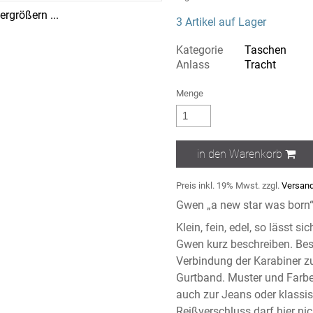
rgrößern ...
3 Artikel auf Lager
Kategorie
Taschen
Anlass
Tracht
Menge
in den Warenkorb
Preis inkl. 19% Mwst. zzgl.
Versand
Gwen „a new star was born“
Klein, fein, edel, so lässt
Gwen kurz beschreiben. Beso
Verbindung der Karabiner 
Gurtband. Muster und Farbe
auch zur Jeans oder klassis
Reißverschluss darf hier nic