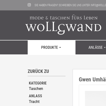
SIE HABEN FRAGEN? SCHREIBEN SIE UNS UNTER
INFO@WOLL
PRODUKTE
ANLÄSSE
ZURÜCK ZU
Taschen
Alltag
Kontakt
Hosen
Festlich & 
Neuigkeite
Gwen Umhän
Mäntel
Tracht
Läden
Shirts
Sport & Frei
KATEGORIE
Jacken
Dies & Das
Taschen
ANLASS
Tracht