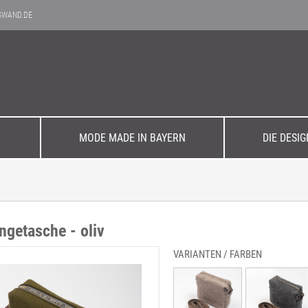
GWAND.DE
MODE MADE IN BAYERN
DIE DESI
Elegant
Einzelstücke
Büro & Business
Filzpflege
n
getasche - oliv
zeit
Aktuelle Kollektion
VARIANTEN / FARBEN
Accessoires