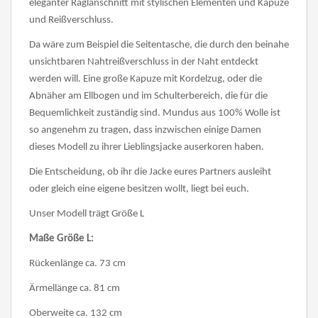
eleganter Raglanschnitt mit stylischen Elementen und Kapuze
und Reißverschluss.
Da wäre zum Beispiel die Seitentasche, die durch den beinahe
unsichtbaren Nahtreißverschluss in der Naht entdeckt
werden will. Eine große Kapuze mit Kordelzug, oder die
Abnäher am Ellbogen und im Schulterbereich, die für die
Bequemlichkeit zuständig sind. Mundus aus 100% Wolle ist
so angenehm zu tragen, dass inzwischen einige Damen
dieses Modell zu ihrer Lieblingsjacke auserkoren haben.
Die Entscheidung, ob ihr die Jacke eures Partners ausleiht
oder gleich eine eigene besitzen wollt, liegt bei euch.
U
nser Modell trägt Größe L
Maße Größe L:
Rückenlänge ca. 73 cm
Ärmellänge ca. 81 cm
Oberweite ca. 132 cm