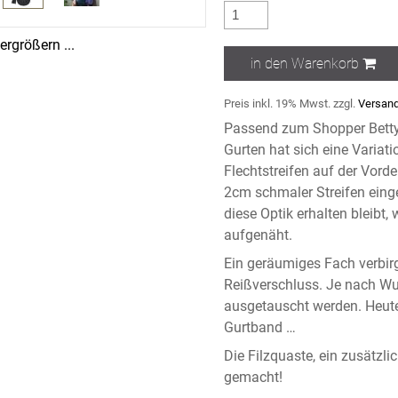
rgrößern ...
in den Warenkorb
Preis inkl. 19% Mwst. zzgl.
Versand
Passend zum Shopper Betty
Gurten hat sich eine Variatio
Flechtstreifen auf der Vorde
2cm schmaler Streifen einge
diese Optik erhalten bleibt,
aufgenäht.
Ein geräumiges Fach verbirg
Reißverschluss. Je nach Wu
ausgetauscht werden. Heute
Gurtband …
Die Filzquaste, ein zusätzli
gemacht!