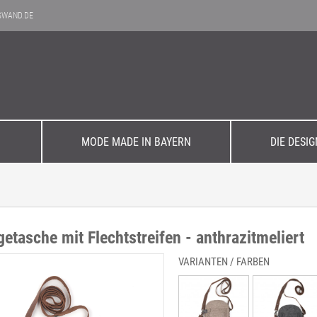
GWAND.DE
MODE MADE IN BAYERN
DIE DESI
Elegant
Einzelstücke
Büro & Business
Filzpflege
n
etasche mit Flechtstreifen - anthrazitmeliert
zeit
Aktuelle Kollektion
VARIANTEN / FARBEN
Accessoires