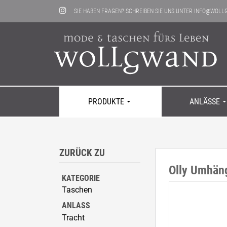
SIE HABEN FRAGEN? SCHREIBEN SIE UNS UNTER
INFO@WOLL
PRODUKTE
ANLÄSSE
ZURÜCK ZU
Taschen
Alltag
Kontakt
Hosen
Festlich & 
Neuigkeite
Olly Umhäng
Mäntel
Tracht
Läden
Shirts
Sport & Frei
KATEGORIE
Jacken
Dies & Das
Taschen
ANLASS
Tracht