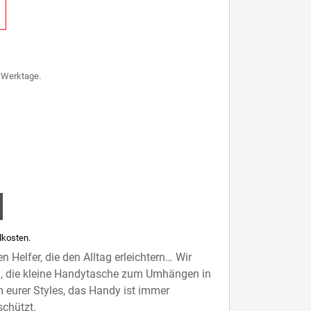
7 Werktage.
webten
Handytasche Vroni mit bunten
Rückansic
Wechselgurten
kosten.
 Helfer, die den Alltag erleichtern… Wir
en, die kleine Handytasche zum Umhängen in
 eurer Styles, das Handy ist immer
schützt.