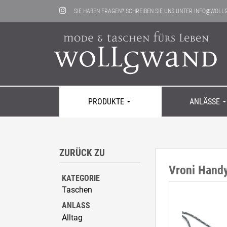
SIE HABEN FRAGEN? SCHREIBEN SIE UNS UNTER
INFO@WOLL
PRODUKTE
ANLÄSSE
ZURÜCK ZU
Taschen
Alltag
Kontakt
Hosen
Festlich & 
Neuigkeite
Vroni Handy
Mäntel
Tracht
Läden
Shirts
Sport & Frei
KATEGORIE
Jacken
Dies & Das
Taschen
ANLASS
Alltag