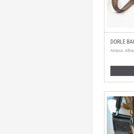
DORLE B
Anlass: Allta