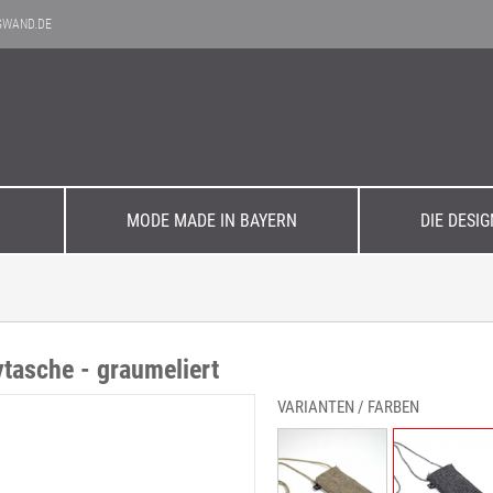
GWAND.DE
MODE MADE IN BAYERN
DIE DESI
Elegant
Einzelstücke
Büro & Business
Filzpflege
n
tasche - graumeliert
zeit
Aktuelle Kollektion
VARIANTEN / FARBEN
Accessoires