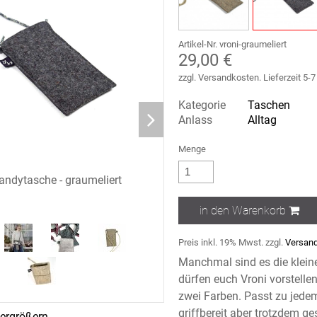
Artikel-Nr. vroni-graumeliert
29,00 €
zzgl. Versandkosten. Lieferzeit 5-
Kategorie
Taschen
Anlass
Alltag
Menge
andytasche - graumeliert
Handytasche Vroni mit einem ge
Wechselgurt
in den Warenkorb
Preis inkl. 19% Mwst. zzgl.
Versand
Manchmal sind es die kleinen
dürfen euch Vroni vorstell
zwei Farben. Passt zu jedem
griffbereit aber trotzdem ge
rgrößern ...